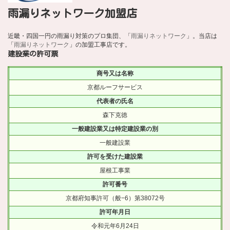
雨漏りネットワーク加盟店
近畿・四国一円の雨漏り対策のプロ集団、「
雨漏りネットワーク
」。当店は
「
雨漏りネットワーク
」の加盟工事店です。
建設業の許可票
商号又は名称
京都ルーフサービス
代表者の氏名
森下克徳
一般建設業又は特定建設業の別
一般建設業
許可を受けた建設業
屋根工事業
許可番号
京都府知事許可（般−6）第38072号
許可年月日
令和元年6月24日