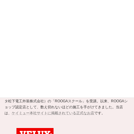
【京都市公式】安すまパートナー・事業者
選定支援制度認定店
当店は、
京都市公式の住まいの事業者選定支援制度・安すまパートナー
の
正規認定店です。
ROOGAショップ認定店
強くて美しい新素材の瓦ROOGA。当店はこの地震や台風に強い軽い屋根材
ROOGAにいち早く注目し、平成20年にメーカーであるケイミュー（旧・クボ
タ松下電工外装株式会社）の「ROOGAスクール」を受講。以来、ROOGAシ
ョップ認定店として、数え切れないほどの施工を手がけてきました。当店
は、
ケイミュー本社サイトに掲載されている正式なお店
です。