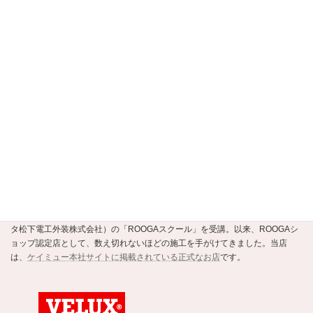
【京都市公式】安すまパートナー・事業者
選定支援制度認定店
当店は、
京都市公式の住まいの事業者選定支援制度・安すまパートナー
の
正規認定店です。
ROOGAショップ認定店
強くて美しい新素材の瓦ROOGA。当店はこの地震や台風に強い軽い屋根材
ROOGAにいち早く注目し、平成20年にメーカーであるケイミュー（旧・クボ
タ松下電工外装株式会社）の「ROOGAスクール」を受講。以来、ROOGAシ
ョップ認定店として、数え切れないほどの施工を手がけてきました。当店
は、
ケイミュー本社サイトに掲載されている正式なお店
です。