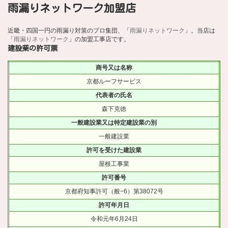
雨漏りネットワーク加盟店
近畿・四国一円の雨漏り対策のプロ集団、「
雨漏りネットワーク
」。当店は
「
雨漏りネットワーク
」の加盟工事店です。
建設業の許可票
商号又は名称
京都ルーフサービス
代表者の氏名
森下克徳
一般建設業又は特定建設業の別
一般建設業
許可を受けた建設業
屋根工事業
許可番号
京都府知事許可（般−6）第38072号
許可年月日
令和元年6月24日