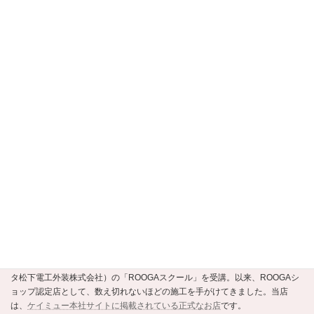
【京都市公式】安すまパートナー・事業者
選定支援制度認定店
当店は、
京都市公式の住まいの事業者選定支援制度・安すまパートナー
の
正規認定店です。
ROOGAショップ認定店
強くて美しい新素材の瓦ROOGA。当店はこの地震や台風に強い軽い屋根材
ROOGAにいち早く注目し、平成20年にメーカーであるケイミュー（旧・クボ
タ松下電工外装株式会社）の「ROOGAスクール」を受講。以来、ROOGAシ
ョップ認定店として、数え切れないほどの施工を手がけてきました。当店
は、
ケイミュー本社サイトに掲載されている正式なお店
です。