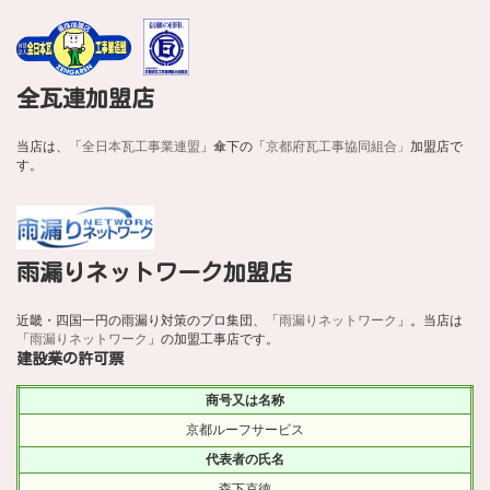
全瓦連加盟店
当店は、「
全日本瓦工事業連盟
」傘下の「
京都府瓦工事協同組合」
加盟店で
す。
雨漏りネットワーク加盟店
近畿・四国一円の雨漏り対策のプロ集団、「
雨漏りネットワーク
」。当店は
「
雨漏りネットワーク
」の加盟工事店です。
建設業の許可票
商号又は名称
京都ルーフサービス
代表者の氏名
森下克徳