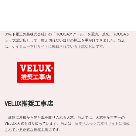
ROOGAショップ認定店
強くて美しい新素材の瓦ROOGA。当店はこの地震や台風に強い軽い屋根材
ROOGAにいち早く注目し、平成20年にメーカーであるケイミュー（旧・クボ
タ松下電工外装株式会社）の「ROOGAスクール」を受講。以来、ROOGAシ
ョップ認定店として、数え切れないほどの施工を手がけてきました。当店
は、
ケイミュー本社サイトに掲載されている正式なお店
です。
VELUX推奨工事店
建物に屋根から光と風を取り入れる天窓。当店では、天窓生産世界一の
VELUX天窓を取り扱っています。当店は、
日本ベルックス本社サイトに掲載
されている正式な推奨工事店
です。