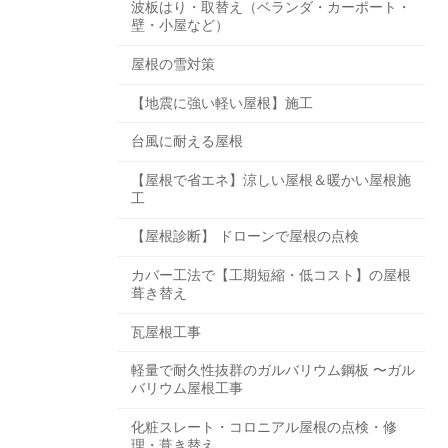
波板はり・取替え（ベランダ・カーポート・
壁・小屋など）
屋根の雪対策
【地震に強い軽い屋根】施工
台風に耐える屋根
【屋根で省エネ】涼しい屋根＆暖かい屋根施
工
【屋根診断】 ドローンで屋根の点検
カバー工法で【工期短縮・低コスト】の屋根
葺き替え
瓦屋根工事
軽量で耐久性抜群のガルバリウム鋼板 〜ガル
バリウム屋根工事
化粧スレート・コロニアル屋根の点検・修
理・葺き替え