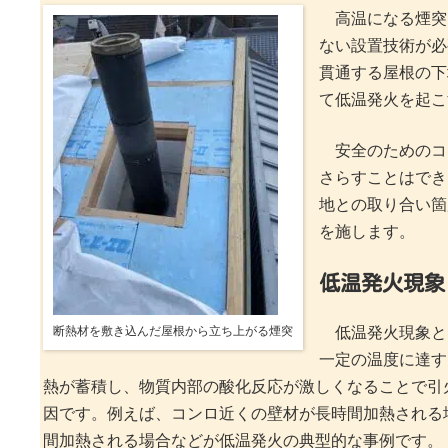
高温になる煙突
ない設置技術が必
貫通する屋根の下
て低温発火を起こ
安全のためのコ
さらすことはでき
地との取り合い箇
を施します。
低温発火現象
断熱材を敷き込んだ屋根から立ち上がる煙突
低温発火現象と
一定の温度に達す
熱が蓄積し、物質内部の酸化反応が激しくなることで引
因です。例えば、コンロ近くの壁材が長時間加熱される
間加熱される場合などが低温発火の典型的な事例です。