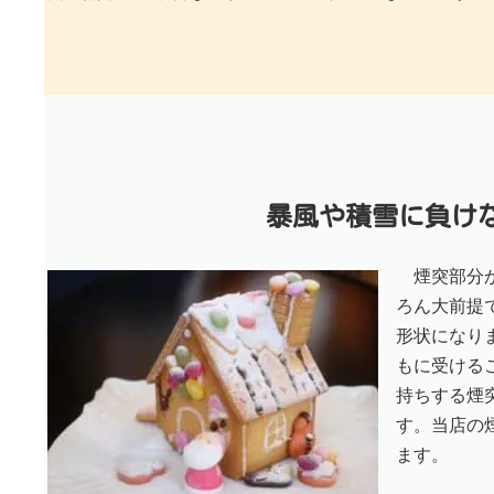
暴風や積雪に負け
煙突部分
ろん大前提
形状になり
もに受ける
持ちする煙
す。当店の
ます。