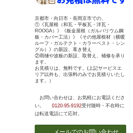
京都市・向日市・長岡京市での、
①《瓦屋根（和瓦・平板瓦・洋瓦・
ROOGA）》《板金屋根（ガルバリウム鋼
板・カバー工法）》《その他屋根材（横暖
ルーフ・ガルテクト・カラーベスト・シン
グル）》の新設、葺き替え
②雨樋や波板の新設、取替え、補修を承り
ます。
お見積りは、無料です。(上記サービスエ
リア以外も、出張料のみでお見積りいたし
ます。）
お問い合わせは、お気軽にお電話くださ
い。
0120-95-9192
受付随時・不在時に
は転送電話にて応対。
メールでのお問い合わせ