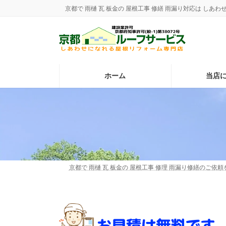
コ
ナ
京都で 雨樋 瓦 板金の 屋根工事 修繕 雨漏り対応は し
ン
ビ
テ
ゲ
ン
ー
ツ
シ
へ
ョ
ス
ン
ホーム
当店
キ
に
ッ
移
プ
動
京都で 雨樋 瓦 板金の 屋根工事 修理 雨漏り修繕のご依