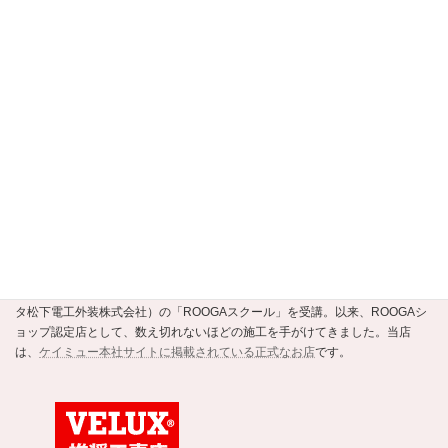
選定支援制度認定店
当店は、
京都市公式の住まいの事業者選定支援制度・安すまパートナー
の
正規認定店です。
ROOGAショップ認定店
強くて美しい新素材の瓦ROOGA。当店はこの地震や台風に強い軽い屋根材
ROOGAにいち早く注目し、平成20年にメーカーであるケイミュー（旧・クボ
タ松下電工外装株式会社）の「ROOGAスクール」を受講。以来、ROOGAシ
ョップ認定店として、数え切れないほどの施工を手がけてきました。当店
は、
ケイミュー本社サイトに掲載されている正式なお店
です。