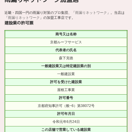
近畿・四国一円の雨漏り対策のプロ集団、「
雨漏りネットワーク
」。当店は
「
雨漏りネットワーク
」の加盟工事店です。
建設業の許可票
商号又は名称
京都ルーフサービス
代表者の氏名
森下克徳
一般建設業又は特定建設業の別
一般建設業
許可を受けた建設業
屋根工事業
許可番号
京都府知事許可（般−6）第38072号
許可年月日
令和元年6月24日
この店舗で営業している建設業