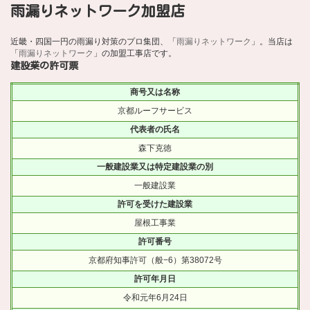
雨漏りネットワーク加盟店
近畿・四国一円の雨漏り対策のプロ集団、「
雨漏りネットワーク
」。当店は
「
雨漏りネットワーク
」の加盟工事店です。
建設業の許可票
商号又は名称
京都ルーフサービス
代表者の氏名
森下克徳
一般建設業又は特定建設業の別
一般建設業
許可を受けた建設業
屋根工事業
許可番号
京都府知事許可（般−6）第38072号
許可年月日
令和元年6月24日