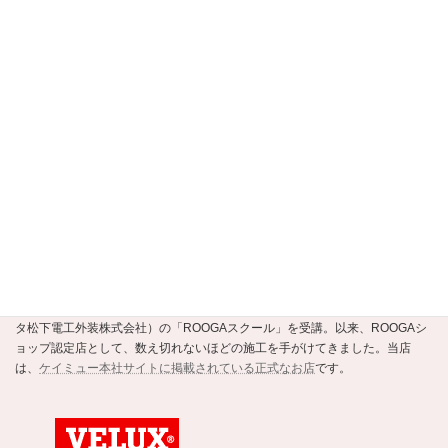
【京都市公式】安すまパートナー・事業者
選定支援制度認定店
当店は、
京都市公式の住まいの事業者選定支援制度・安すまパートナー
の
正規認定店です。
ROOGAショップ認定店
強くて美しい新素材の瓦ROOGA。当店はこの地震や台風に強い軽い屋根材
ROOGAにいち早く注目し、平成20年にメーカーであるケイミュー（旧・クボ
タ松下電工外装株式会社）の「ROOGAスクール」を受講。以来、ROOGAシ
ョップ認定店として、数え切れないほどの施工を手がけてきました。当店
は、
ケイミュー本社サイトに掲載されている正式なお店
です。