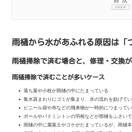
目次
OPEN
1.
雨樋から水があふれる原因は「つまり」かも
1.1.
雨樋掃除で済む場合と、修理・交換が必
雨樋から水があふれる原因は「
1.1.1.
雨樋掃除で済むことが多いケース
1.1.2.
修理・交換が必要になることが多い
雨樋掃除で済む場合と、修理・交換が
2.
雨樋がつまる主な原因
雨樋掃除で済むことが多いケース
2.1.
落ち葉が雨樋につまっている
落ち葉や小枝が雨樋の中にたまっている
集水器まわりにゴミが集まり、水の流れを妨げてい
2.2.
飛来物が雨樋につまっている
ビニール袋や布などの飛来物が一時的につまってい
2.3.
子どもの遊びでボールなどが雨樋につま
ボールやバドミントンの羽根などが雨樋をふさいで
雨樋の中に腐葉土やコケがたまっているが、雨樋本
2.4.
カラスのいたずらで雨樋がつまっている