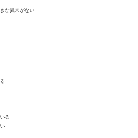
きな異常がない
る
いる
い