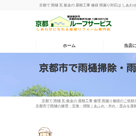
コ
ナ
京都で 雨樋 瓦 板金の 屋根工事 修繕 雨漏り対応は し
ン
ビ
テ
ゲ
ン
ー
ツ
シ
へ
ョ
ス
ン
ホーム
当店
キ
に
ッ
移
プ
動
京都市で雨樋掃除・雨
京都で 雨樋 瓦 板金の 屋根工事 修理 雨漏り修繕のご依
京都市で雨樋の修理・交換・掃除｜あふれ・外れ・歪みを屋