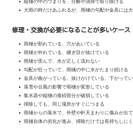
縦樋の中のつまりを、分解や清掃で取り除ける
大雨の時だけあふれるが、雨樋の勾配や金具には大
2.5.
雨樋の中でコケが繁殖してつまっている
2.6.
雪などが凍結して雨樋がつまっている
修理・交換が必要になることが多いケース
3.
京都ルーフサービスの雨樋清掃の流れ
雨樋が割れている、穴があいている
雨樋が外れている、継ぎ目が抜けている
3.1.
作業足場が必要になるケース
雨樋が歪んで、水が正しく流れない
3.1.1.
足場が必要ない場合
勾配が狂っていて、雨樋の中に水がたまり続ける
金具が曲がっている、抜けかけている、下がってい
3.1.2.
脚立足場で作業できる場合
落雪や台風の影響で雨樋が変形している
3.1.3.
簡易はしご足場で作業できる場合
集水器や縦樋の接続部分が破損している
掃除しても、同じ場所がすぐにつまる
3.1.4.
単管等で足場を組む場合
雨樋からの落水で、外壁や軒天まわりに傷みが出て
雨樋自体の劣化が進み、掃除だけでは長持ちしにく
4.
雨樋掃除の料金目安