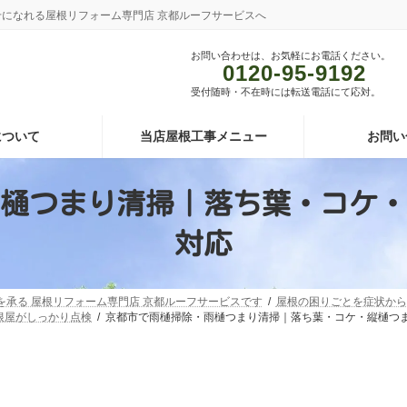
あわせになれる屋根リフォーム専門店 京都ルーフサービスへ
お問い合わせは、お気軽にお電話ください。
0120-95-9192
受付随時・不在時には転送電話にて応対。
について
当店屋根工事メニュー
お問い
樋つまり清掃｜落ち葉・コケ・
対応
頼を承る 屋根リフォーム専門店 京都ルーフサービスです
屋根の困りごとを症状から
根屋がしっかり点検
京都市で雨樋掃除・雨樋つまり清掃｜落ち葉・コケ・縦樋つ