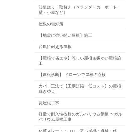
波板はり・取替え（ベランダ・カーポート・
壁・小屋など）
屋根の雪対策
【地震に強い軽い屋根】施工
台風に耐える屋根
【屋根で省エネ】涼しい屋根＆暖かい屋根施
工
【屋根診断】 ドローンで屋根の点検
カバー工法で【工期短縮・低コスト】の屋根
葺き替え
瓦屋根工事
軽量で耐久性抜群のガルバリウム鋼板 〜ガル
バリウム屋根工事
化粧スレート・コロニアル屋根の点検・修