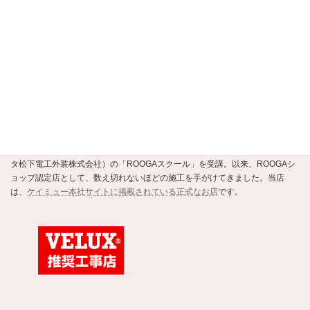
規認定店です。
ROOGAショップ認定店
強くて美しい新素材の瓦ROOGA。当店はこの地震や台風に強い軽い屋根材
ROOGAにいち早く注目し、平成20年にメーカーであるケイミュー（旧・クボ
タ松下電工外装株式会社）の「ROOGAスクール」を受講。以来、ROOGAシ
ョップ認定店として、数え切れないほどの施工を手がけてきました。当店
は、
ケイミュー本社サイトに掲載されている正式なお店
です。