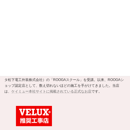
当店は、
京都市公式の住まいの事業者選定支援制度・安すまパートナー
の正
規認定店です。
ROOGAショップ認定店
強くて美しい新素材の瓦ROOGA。当店はこの地震や台風に強い軽い屋根材
ROOGAにいち早く注目し、平成20年にメーカーであるケイミュー（旧・クボ
タ松下電工外装株式会社）の「ROOGAスクール」を受講。以来、ROOGAシ
ョップ認定店として、数え切れないほどの施工を手がけてきました。当店
は、
ケイミュー本社サイトに掲載されている正式なお店
です。