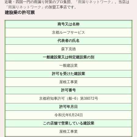
近畿・四国一円の雨漏り対策のプロ集団、「
雨漏りネットワーク
」。当店は
「
雨漏りネットワーク
」の加盟工事店です。
建設業の許可票
商号又は名称
京都ルーフサービス
代表者の氏名
森下克徳
一般建設業又は特定建設業の別
一般建設業
許可を受けた建設業
屋根工事業
許可番号
京都府知事許可（般−6）第38072号
許可年月日
令和元年6月24日
この店舗で営業している建設業
屋根工事業