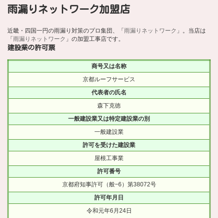
雨漏りネットワーク加盟店
近畿・四国一円の雨漏り対策のプロ集団、「
雨漏りネットワーク
」。当店は
「
雨漏りネットワーク
」の加盟工事店です。
建設業の許可票
商号又は名称
京都ルーフサービス
代表者の氏名
森下克徳
一般建設業又は特定建設業の別
一般建設業
許可を受けた建設業
屋根工事業
許可番号
京都府知事許可（般−6）第38072号
許可年月日
令和元年6月24日