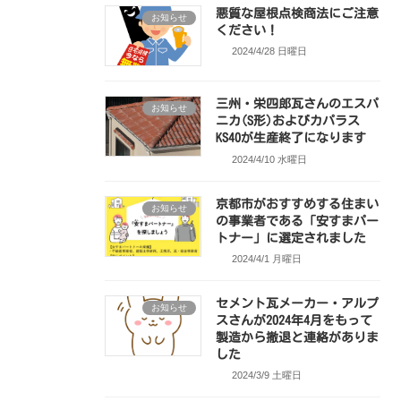
悪質な屋根点検商法にご注意
お知らせ
ください！
2024/4/28 日曜日
三州・栄四郎瓦さんのエスパ
お知らせ
ニカ(S形)およびカパラス
KS40が生産終了になります
2024/4/10 水曜日
京都市がおすすめする住まい
お知らせ
の事業者である「安すまパー
トナー」に選定されました
2024/4/1 月曜日
セメント瓦メーカー・アルプ
お知らせ
スさんが2024年4月をもって
製造から撤退と連絡がありま
した
2024/3/9 土曜日