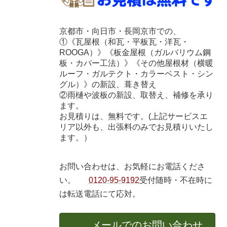
京都市・向日市・長岡京市での、
①《瓦屋根（和瓦・平板瓦・洋瓦・
ROOGA）》《板金屋根（ガルバリウム鋼
板・カバー工法）》《その他屋根材（横暖
ルーフ・ガルテクト・カラーベスト・シン
グル）》の新設、葺き替え
②雨樋や波板の新設、取替え、補修を承り
ます。
お見積りは、無料です。(上記サービスエ
リア以外も、出張料のみでお見積りいたし
ます。）
お問い合わせは、お気軽にお電話くださ
い。
0120-95-9192
受付随時・不在時に
は転送電話にて応対。
メールでのお問い合わせ