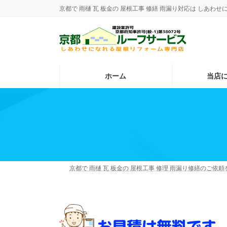
コ
ナ
京都で 雨樋 瓦 板金の 屋根工事 修繕 雨漏り対応は しあ
ン
ビ
テ
ゲ
ン
ー
ツ
シ
へ
ョ
ス
ン
ホーム
当店
キ
に
ッ
移
プ
動
京都で 雨樋 瓦 板金の 屋根工事 修理 雨漏り修繕のご依