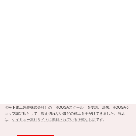
【京都市公式】安すまパートナー・事業者
選定支援制度認定店
当店は、
京都市公式の住まいの事業者選定支援制度・安すまパートナー
の
正規認定店です。
ROOGAショップ認定店
強くて美しい新素材の瓦ROOGA。当店はこの地震や台風に強い軽い屋根材
ROOGAにいち早く注目し、平成20年にメーカーであるケイミュー（旧・クボ
タ松下電工外装株式会社）の「ROOGAスクール」を受講。以来、ROOGAシ
ョップ認定店として、数え切れないほどの施工を手がけてきました。当店
は、
ケイミュー本社サイトに掲載されている正式なお店
です。