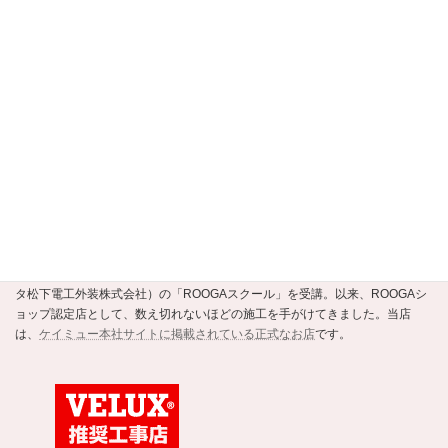
選定支援制度認定店
当店は、
京都市公式の住まいの事業者選定支援制度・安すまパートナー
の正
規認定店です。
ROOGAショップ認定店
強くて美しい新素材の瓦ROOGA。当店はこの地震や台風に強い軽い屋根材
ROOGAにいち早く注目し、平成20年にメーカーであるケイミュー（旧・クボ
タ松下電工外装株式会社）の「ROOGAスクール」を受講。以来、ROOGAシ
ョップ認定店として、数え切れないほどの施工を手がけてきました。当店
は、
ケイミュー本社サイトに掲載されている正式なお店
です。