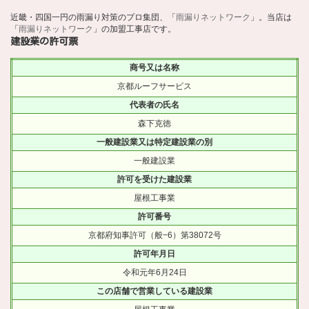
近畿・四国一円の雨漏り対策のプロ集団、「
雨漏りネットワーク
」。当店は
「
雨漏りネットワーク
」の加盟工事店です。
建設業の許可票
商号又は名称
京都ルーフサービス
代表者の氏名
森下克徳
一般建設業又は特定建設業の別
一般建設業
許可を受けた建設業
屋根工事業
許可番号
京都府知事許可（般−6）第38072号
許可年月日
令和元年6月24日
この店舗で営業している建設業