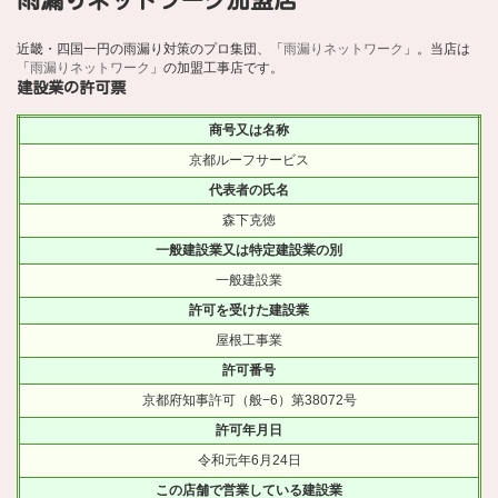
雨漏りネットワーク加盟店
近畿・四国一円の雨漏り対策のプロ集団、「
雨漏りネットワーク
」。当店は
「
雨漏りネットワーク
」の加盟工事店です。
建設業の許可票
商号又は名称
京都ルーフサービス
代表者の氏名
森下克徳
一般建設業又は特定建設業の別
一般建設業
許可を受けた建設業
屋根工事業
許可番号
京都府知事許可（般−6）第38072号
許可年月日
令和元年6月24日
この店舗で営業している建設業