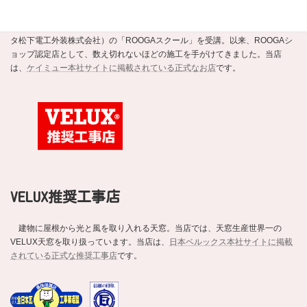
強くて美しい新素材の瓦ROOGA。当店はこの地震や台風に強い軽い屋根材
ROOGAにいち早く注目し、平成20年にメーカーであるケイミュー（旧・クボ
タ松下電工外装株式会社）の「ROOGAスクール」を受講。以来、ROOGAシ
ョップ認定店として、数え切れないほどの施工を手がけてきました。当店
は、
ケイミュー本社サイトに掲載されている正式なお店
です。
VELUX推奨工事店
建物に屋根から光と風を取り入れる天窓。当店では、天窓生産世界一の
VELUX天窓を取り扱っています。当店は、
日本ベルックス本社サイトに掲載
されている正式な推奨工事店
です。