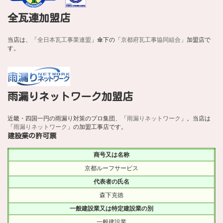
全瓦連加盟店
当店は、「
全日本瓦工事業連盟
」傘下の「
京都府瓦工事協同組合」
加盟店で
す。
雨漏りネットワーク加盟店
近畿・四国一円の雨漏り対策のプロ集団、「
雨漏りネットワーク
」。当店は
「
雨漏りネットワーク
」の加盟工事店です。
建設業の許可票
商号又は名称
京都ルーフサービス
代表者の氏名
森下克徳
一般建設業又は特定建設業の別
一般建設業