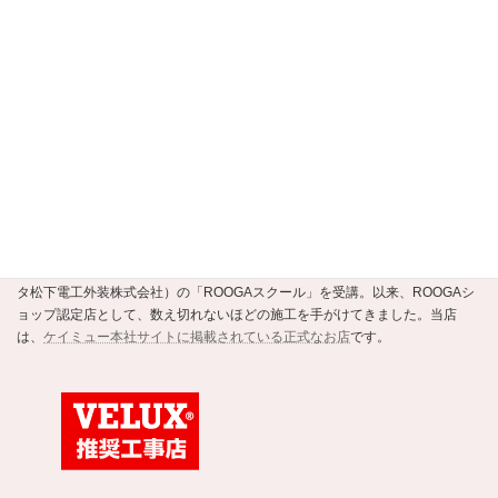
当店は、
京都市公式の住まいの事業者選定支援制度・安すまパートナー
の
正規認定店です。
ROOGAショップ認定店
強くて美しい新素材の瓦ROOGA。当店はこの地震や台風に強い軽い屋根材
ROOGAにいち早く注目し、平成20年にメーカーであるケイミュー（旧・クボ
タ松下電工外装株式会社）の「ROOGAスクール」を受講。以来、ROOGAシ
ョップ認定店として、数え切れないほどの施工を手がけてきました。当店
は、
ケイミュー本社サイトに掲載されている正式なお店
です。