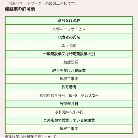
「
雨漏りネットワーク
」の加盟工事店です。
建設業の許可票
商号又は名称
京都ルーフサービス
代表者の氏名
森下克徳
一般建設業又は特定建設業の別
一般建設業
許可を受けた建設業
屋根工事業
許可番号
京都府知事許可（般−6）第38072号
許可年月日
令和元年6月24日
この店舗で営業している建設業
屋根工事業
※建設業の許可年月日について…