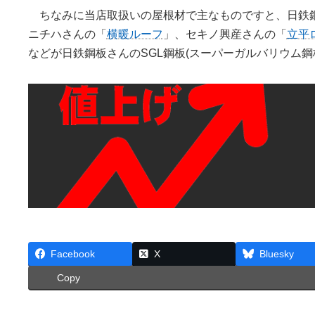
ちなみに当店取扱いの屋根材で主なものですと、日鉄
ニチハさんの「
横暖ルーフ
」、セキノ興産さんの「
立平
などが日鉄鋼板さんのSGL鋼板(スーパーガルバリウム鋼
Facebook
X
Bluesky
Copy