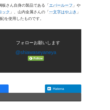
鋼板さん自身の製品である「
エバールーフ
」や
ロック
」、山内金属さんの「
一文字はやぶき
」
板)を使用したものです。
フォローお願いします
@shiawaseyaneya
Threads
Hatena