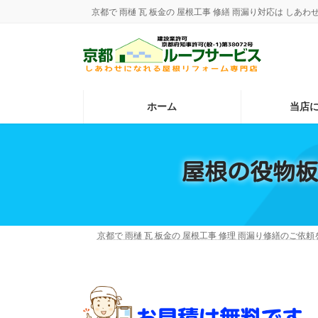
コ
ナ
京都で 雨樋 瓦 板金の 屋根工事 修繕 雨漏り対応は し
ン
ビ
テ
ゲ
ン
ー
ツ
シ
へ
ョ
ス
ン
ホーム
当店
キ
に
ッ
移
プ
動
屋根の役物板
京都で 雨樋 瓦 板金の 屋根工事 修理 雨漏り修繕のご依