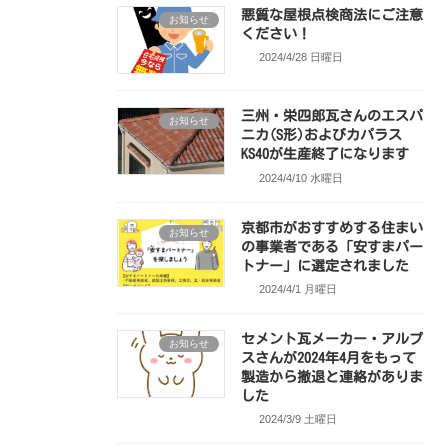
悪質な屋根点検商法にご注意
お知らせ
ください！
2024/4/28 日曜日
三州・栄四郎瓦さんのエスパ
お知らせ
ニカ(S形)およびカパラス
KS40が生産終了になります
2024/4/10 水曜日
京都市がおすすめする住まい
お知らせ
の事業者である「安すまパー
トナー」に選定されました
2024/4/1 月曜日
セメント瓦メーカー・アルプ
お知らせ
スさんが2024年4月をもって
製造から撤退と連絡がありま
した
2024/3/9 土曜日