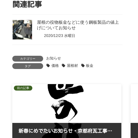
関連記事
屋根の役物板金などに使う鋼板製品の値上
げについてお知らせ
2020/12/23 水曜日
お知らせ
カテゴリー
価格
屋根材
板金
タグ
前の記事
新春にめでたいお知らせ・京都府瓦工事協同組合の光本副理事長が「現代の名工」に選出