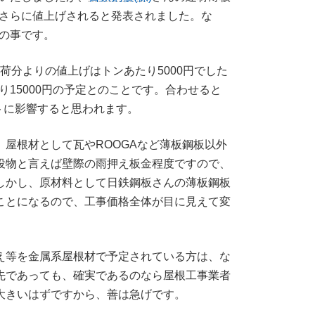
さらに値上げされると発表されました。な
の事です。
荷分よりの値上げはトンあたり5000円でした
り15000円の予定とのことです。合わせると
ストに影響すると思われます。
屋根材として瓦やROOGAなど薄板鋼板以外
役物と言えば壁際の雨押え板金程度ですので、
しかし、原材料として日鉄鋼板さんの薄板鋼板
ことになるので、工事価格全体が目に見えて変
え等を金属系屋根材で予定されている方は、な
先であっても、確実であるのなら屋根工事業者
大きいはずですから、善は急げです。