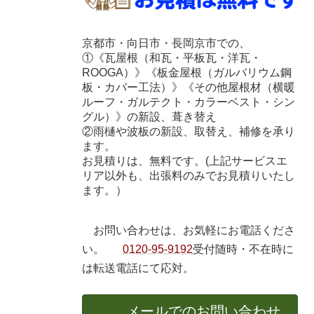
京都市・向日市・長岡京市での、
①《瓦屋根（和瓦・平板瓦・洋瓦・
ROOGA）》《板金屋根（ガルバリウム鋼
板・カバー工法）》《その他屋根材（横暖
ルーフ・ガルテクト・カラーベスト・シン
グル）》の新設、葺き替え
②雨樋や波板の新設、取替え、補修を承り
ます。
お見積りは、無料です。(上記サービスエ
リア以外も、出張料のみでお見積りいたし
ます。）
お問い合わせは、お気軽にお電話くださ
い。
0120-95-9192
受付随時・不在時に
は転送電話にて応対。
メールでのお問い合わせ