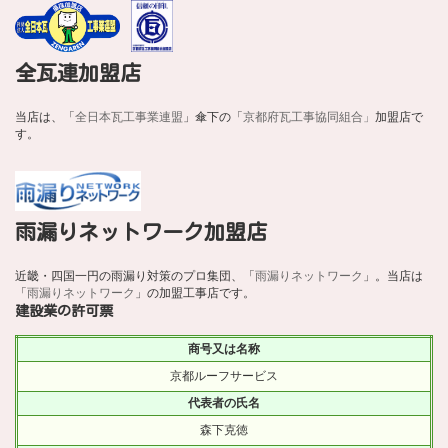
全瓦連加盟店
当店は、「
全日本瓦工事業連盟
」傘下の「
京都府瓦工事協同組合」
加盟店で
す。
雨漏りネットワーク加盟店
近畿・四国一円の雨漏り対策のプロ集団、「
雨漏りネットワーク
」。当店は
「
雨漏りネットワーク
」の加盟工事店です。
建設業の許可票
商号又は名称
京都ルーフサービス
代表者の氏名
森下克徳