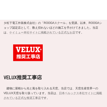
ROOGAショップ認定店
強くて美しい新素材の瓦ROOGA。当店はこの地震や台風に強い軽い屋根材
ROOGAにいち早く注目し、平成20年にメーカーであるケイミュー（旧・クボ
タ松下電工外装株式会社）の「ROOGAスクール」を受講。以来、ROOGAシ
ョップ認定店として、数え切れないほどの施工を手がけてきました。当店
は、
ケイミュー本社サイトに掲載されている正式なお店
です。
VELUX推奨工事店
建物に屋根から光と風を取り入れる天窓。当店では、天窓生産世界一の
VELUX天窓を取り扱っています。当店は、
日本ベルックス本社サイトに掲載
されている正式な推奨工事店
です。