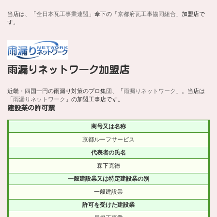
当店は、「
全日本瓦工事業連盟
」傘下の「
京都府瓦工事協同組合」
加盟店で
す。
雨漏りネットワーク加盟店
近畿・四国一円の雨漏り対策のプロ集団、「
雨漏りネットワーク
」。当店は
「
雨漏りネットワーク
」の加盟工事店です。
建設業の許可票
商号又は名称
京都ルーフサービス
代表者の氏名
森下克徳
一般建設業又は特定建設業の別
一般建設業
許可を受けた建設業