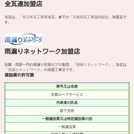
全瓦連加盟店
当店は、「
全日本瓦工事業連盟
」傘下の「
京都府瓦工事協同組合」
加盟店で
す。
雨漏りネットワーク加盟店
近畿・四国一円の雨漏り対策のプロ集団、「
雨漏りネットワーク
」。当店は
「
雨漏りネットワーク
」の加盟工事店です。
建設業の許可票
商号又は名称
京都ルーフサービス
代表者の氏名
森下克徳
一般建設業又は特定建設業の別
一般建設業