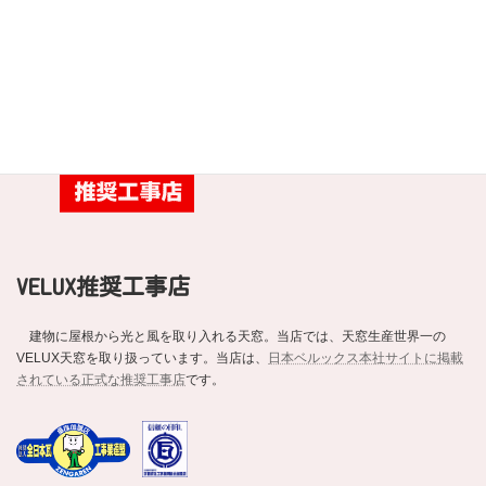
ROOGAにいち早く注目し、平成20年にメーカーであるケイミュー（旧・クボ
タ松下電工外装株式会社）の「ROOGAスクール」を受講。以来、ROOGAシ
ョップ認定店として、数え切れないほどの施工を手がけてきました。当店
は、
ケイミュー本社サイトに掲載されている正式なお店
です。
VELUX推奨工事店
建物に屋根から光と風を取り入れる天窓。当店では、天窓生産世界一の
VELUX天窓を取り扱っています。当店は、
日本ベルックス本社サイトに掲載
されている正式な推奨工事店
です。