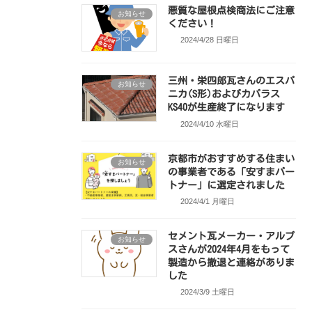
悪質な屋根点検商法にご注意
お知らせ
ください！
2024/4/28 日曜日
三州・栄四郎瓦さんのエスパ
お知らせ
ニカ(S形)およびカパラス
KS40が生産終了になります
2024/4/10 水曜日
京都市がおすすめする住まい
お知らせ
の事業者である「安すまパー
トナー」に選定されました
2024/4/1 月曜日
セメント瓦メーカー・アルプ
お知らせ
スさんが2024年4月をもって
製造から撤退と連絡がありま
した
2024/3/9 土曜日