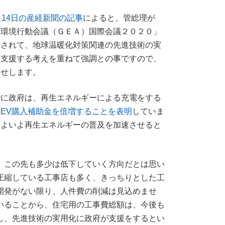
月14日の産経新聞の記事
によると、管総理が
球環境行動会議（ＧＥＡ）国際会議２０２０」
席されて、地球温暖化対策関連の先進技術の実
を支援する考えを重ねて強調との事ですので、
らせします。
でに政府は、再生エネルギーによる充電をする
の
EV購入補助金を倍増することを表明
していま
いよいよ再生エネルギーの普及を加速させると
、この先も多少は低下していく方向だとは思い
圧縮している工事店も多く、きっちりとした工
開発がない限り、人件費の削減は見込めませ
いることから、住宅用の工事費総額は、今後も
し、先進技術の実用化に政府が支援をするとい