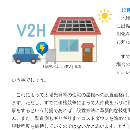
12
「地
に出
用化
お知
す
場合
太陽光パネルでEVを充電
す。
いう事でしょう。
これによって太陽光発電の住宅の屋根への設置価格は
ます。ただし、すでに価格競争によって人件費をムリに
事をするという前提であれば、設置方法に革新的な技術
ん。また、製造側もギリギリまでコストダウンを進めて
現状程度を維持していくのではないかと思います。ただ