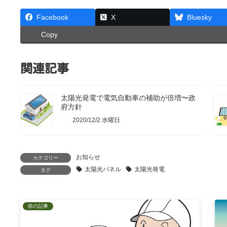
Facebook
X
Bluesky
Copy
関連記事
太陽光発電で電気自動車の補助が倍増〜政
府方針
2020/12/2 水曜日
お知らせ
カテゴリー
太陽光パネル
太陽光発電
タグ
前の記事