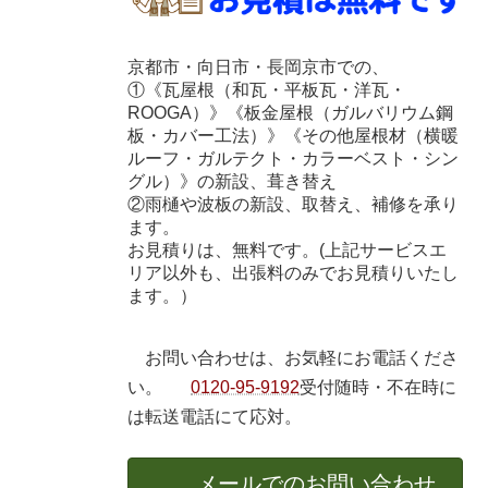
京都市・向日市・長岡京市での、
①《瓦屋根（和瓦・平板瓦・洋瓦・
ROOGA）》《板金屋根（ガルバリウム鋼
板・カバー工法）》《その他屋根材（横暖
ルーフ・ガルテクト・カラーベスト・シン
グル）》の新設、葺き替え
②雨樋や波板の新設、取替え、補修を承り
ます。
お見積りは、無料です。(上記サービスエ
リア以外も、出張料のみでお見積りいたし
ます。）
お問い合わせは、お気軽にお電話くださ
い。
0120-95-9192
受付随時・不在時に
は転送電話にて応対。
メールでのお問い合わせ