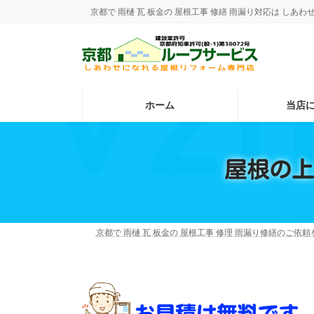
コ
ナ
京都で 雨樋 瓦 板金の 屋根工事 修繕 雨漏り対応は し
ン
ビ
テ
ゲ
ン
ー
ツ
シ
へ
ョ
ス
ン
ホーム
当店
キ
に
ッ
移
プ
動
屋根の上
京都で 雨樋 瓦 板金の 屋根工事 修理 雨漏り修繕のご依