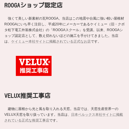
ROOGAショップ認定店
強くて美しい新素材の瓦ROOGA。当店はこの地震や台風に強い軽い屋根材
ROOGAにいち早く注目し、平成20年にメーカーであるケイミュー（旧・クボ
タ松下電工外装株式会社）の「ROOGAスクール」を受講。以来、ROOGAシ
ョップ認定店として、数え切れないほどの施工を手がけてきました。当店
は、
ケイミュー本社サイトに掲載されている正式なお店
です。
VELUX推奨工事店
建物に屋根から光と風を取り入れる天窓。当店では、天窓生産世界一の
VELUX天窓を取り扱っています。当店は、
日本ベルックス本社サイトに掲載
されている正式な推奨工事店
です。