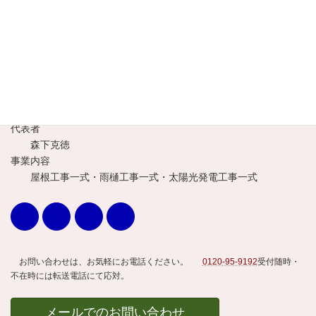
所在地
〒601-1253
京都市左京区八瀬近衛町431番地16
電話番号
フリーコール 0120-95-9192
代表者
森下克徳
事業内容
屋根工事一式・雨樋工事一式・太陽光発電工事一式
お問い合わせは、お気軽にお電話ください。
0120-95-9192
受付随時・
不在時には転送電話にて応対。
メールでのお問い合わせ