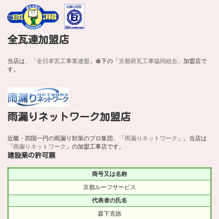
全瓦連加盟店
当店は、「
全日本瓦工事業連盟
」傘下の「
京都府瓦工事協同組合」
加盟店で
す。
雨漏りネットワーク加盟店
近畿・四国一円の雨漏り対策のプロ集団、「
雨漏りネットワーク
」。当店は
「
雨漏りネットワーク
」の加盟工事店です。
建設業の許可票
商号又は名称
京都ルーフサービス
代表者の氏名
森下克徳