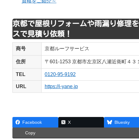
資格をご紹介～
京都で屋根リフォームや雨漏り修理を
スで見積り依頼！
商号
京都ルーフサービス
住所
〒601-1253 京都市左京区八瀬近衛町４
TEL
0120-95-9192
URL
https://i-yane.jp
Facebook
X
Bluesky
Copy