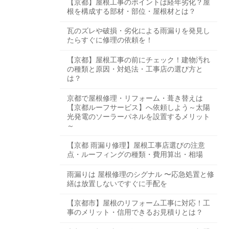
【京都】屋根工事のポイントは経年劣化？屋
根を構成する部材・部位・屋根材とは？
瓦のズレや破損・劣化による雨漏りを発見し
たらすぐに修理の依頼を！
【京都】屋根工事の前にチェック！建物汚れ
の種類と原因・対処法・工事店の選び方と
は？
京都で屋根修理・リフォーム・葺き替えは
【京都ルーフサービス】へ依頼しよう～太陽
光発電のソーラーパネルを設置するメリット
～
【京都 雨漏り修理】屋根工事店選びの注意
点・ルーフィングの種類・費用算出・相場
雨漏りは 屋根修理のシグナル 〜応急処置と修
繕は放置しないですぐに手配を
【京都市】屋根のリフォーム工事に対応！工
事のメリット・信用できるお見積りとは？