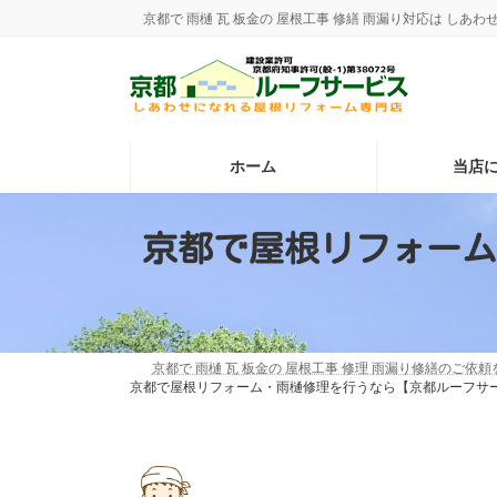
コ
ナ
京都で 雨樋 瓦 板金の 屋根工事 修繕 雨漏り対応は し
ン
ビ
テ
ゲ
ン
ー
ツ
シ
へ
ョ
ス
ン
ホーム
当店
キ
に
ッ
移
プ
動
京都で屋根リフォーム
京都で 雨樋 瓦 板金の 屋根工事 修理 雨漏り修繕のご依
京都で屋根リフォーム・雨樋修理を行うなら【京都ルーフサ