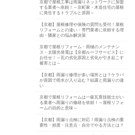
京都で屋根工事は雨漏りネットワークに加盟
する業者へ依頼！～京町家・木造住宅の屋根
に発生するトラブルと原因～
【京都】屋根修理や保険の質問も受付！屋根
リフォームとの違い・専門業者に依頼する理
由・隣家との悩み解決策
京都で屋根リフォーム・雨樋のメンテナン
ス・太陽光発電は【京都ルーフサービス】に
お任せ！～瓦の劣化原因と劣化が引き起こす
被害とは～
【京都】雨漏り修理が多い場所とは？ケラバ
が原因で雨水が入り込む？結露と雨漏りの違
い
京都で屋根リフォームは一級瓦葺技能士がい
る業者へ雨漏りの修繕を依頼！～屋根リフォ
ームの目的と意味～
【京都】雨漏り点検に対応！雨漏り点検の重
要性・頻度・注意点・自分でやる方法とは？