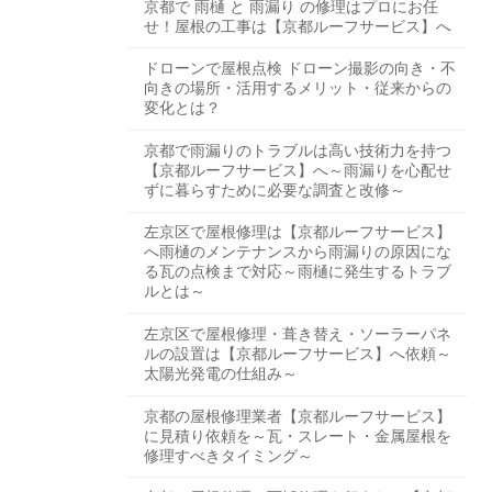
京都で 雨樋 と 雨漏り の修理はプロにお任
せ！屋根の工事は【京都ルーフサービス】へ
ドローンで屋根点検 ドローン撮影の向き・不
向きの場所・活用するメリット・従来からの
変化とは？
京都で雨漏りのトラブルは高い技術力を持つ
【京都ルーフサービス】へ～雨漏りを心配せ
ずに暮らすために必要な調査と改修～
左京区で屋根修理は【京都ルーフサービス】
へ雨樋のメンテナンスから雨漏りの原因にな
る瓦の点検まで対応～雨樋に発生するトラブ
ルとは～
左京区で屋根修理・葺き替え・ソーラーパネ
ルの設置は【京都ルーフサービス】へ依頼～
太陽光発電の仕組み～
京都の屋根修理業者【京都ルーフサービス】
に見積り依頼を～瓦・スレート・金属屋根を
修理すべきタイミング～