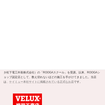
選定支援制度認定店
当店は、
京都市公式の住まいの事業者選定支援制度・安すまパートナー
の
正規認定店です。
ROOGAショップ認定店
強くて美しい新素材の瓦ROOGA。当店はこの地震や台風に強い軽い屋根材
ROOGAにいち早く注目し、平成20年にメーカーであるケイミュー（旧・クボ
タ松下電工外装株式会社）の「ROOGAスクール」を受講。以来、ROOGAシ
ョップ認定店として、数え切れないほどの施工を手がけてきました。当店
は、
ケイミュー本社サイトに掲載されている正式なお店
です。