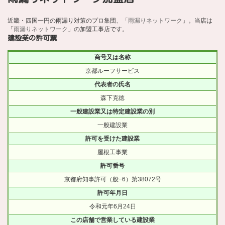
近畿・四国一円の雨漏り対策のプロ集団、「
雨漏りネットワーク
」。当店は
「
雨漏りネットワーク
」の加盟工事店です。
建設業の許可票
商号又は名称
京都ルーフサービス
代表者の氏名
森下克徳
一般建設業又は特定建設業の別
一般建設業
許可を受けた建設業
屋根工事業
許可番号
京都府知事許可（般−6）第38072号
許可年月日
令和元年6月24日
この店舗で営業している建設業