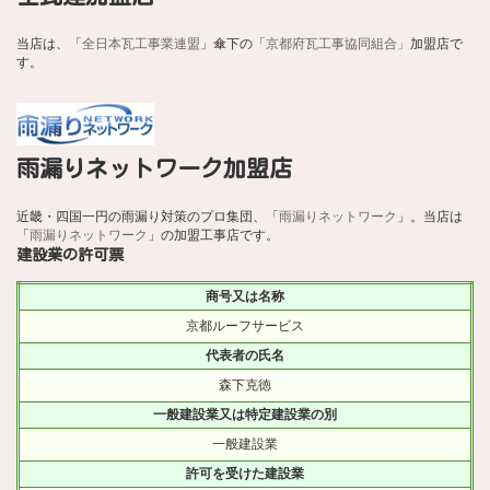
当店は、「
全日本瓦工事業連盟
」傘下の「
京都府瓦工事協同組合」
加盟店で
す。
雨漏りネットワーク加盟店
近畿・四国一円の雨漏り対策のプロ集団、「
雨漏りネットワーク
」。当店は
「
雨漏りネットワーク
」の加盟工事店です。
建設業の許可票
商号又は名称
京都ルーフサービス
代表者の氏名
森下克徳
一般建設業又は特定建設業の別
一般建設業
許可を受けた建設業