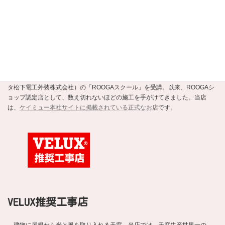
ROOGAショップ認定店
強くて美しい新素材の瓦ROOGA。当店はこの地震や台風に強い軽い屋根材
ROOGAにいち早く注目し、平成20年にメーカーであるケイミュー（旧・クボ
タ松下電工外装株式会社）の「ROOGAスクール」を受講。以来、ROOGAシ
ョップ認定店として、数え切れないほどの施工を手がけてきました。当店
は、
ケイミュー本社サイトに掲載されている正式なお店
です。
VELUX推奨工事店
建物に屋根から光と風を取り入れる天窓。当店では、天窓生産世界一の