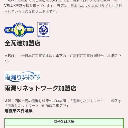
VELUX天窓を取り扱っています。当店は、
日本ベルックス本社サイトに掲載
されている正式な推奨工事店
です。
全瓦連加盟店
当店は、「
全日本瓦工事業連盟
」傘下の「
京都府瓦工事協同組合」
加盟店で
す。
雨漏りネットワーク加盟店
近畿・四国一円の雨漏り対策のプロ集団、「
雨漏りネットワーク
」。当店は
「
雨漏りネットワーク
」の加盟工事店です。
建設業の許可票
商号又は名称