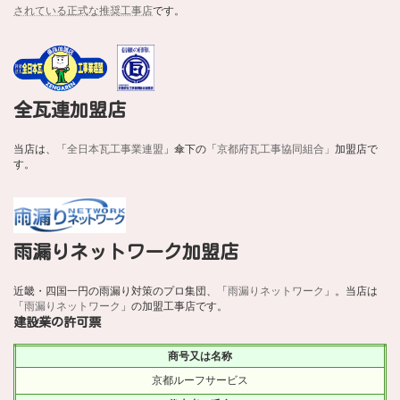
されている正式な推奨工事店
です。
全瓦連加盟店
当店は、「
全日本瓦工事業連盟
」傘下の「
京都府瓦工事協同組合」
加盟店で
す。
雨漏りネットワーク加盟店
近畿・四国一円の雨漏り対策のプロ集団、「
雨漏りネットワーク
」。当店は
「
雨漏りネットワーク
」の加盟工事店です。
建設業の許可票
商号又は名称
京都ルーフサービス