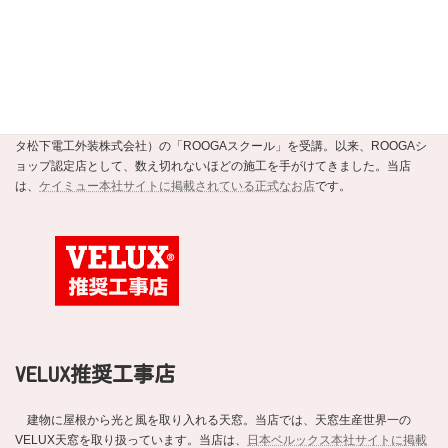
ROOGAショップ認定店
強くて美しい新素材の瓦ROOGA。当店はこの地震や台風に強い軽い屋根材
ROOGAにいち早く注目し、平成20年にメーカーであるケイミュー（旧・クボ
タ松下電工外装株式会社）の「ROOGAスクール」を受講。以来、ROOGAシ
ョップ認定店として、数え切れないほどの施工を手がけてきました。当店
は、
ケイミュー本社サイトに掲載されている正式なお店
です。
VELUX推奨工事店
建物に屋根から光と風を取り入れる天窓。当店では、天窓生産世界一の
VELUX天窓を取り扱っています。当店は、
日本ベルックス本社サイトに掲載